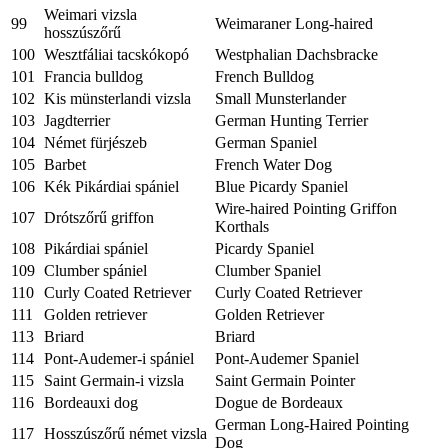
Weimari vizsla
99
Weimaraner Long-haired
hosszúszőrű
100
Wesztfáliai tacskókopó
Westphalian Dachsbracke
101
Francia bulldog
French Bulldog
102
Kis münsterlandi vizsla
Small Munsterlander
103
Jagdterrier
German Hunting Terrier
104
Német fürjészeb
German Spaniel
105
Barbet
French Water Dog
106
Kék Pikárdiai spániel
Blue Picardy Spaniel
Wire-haired Pointing Griffon
107
Drótszőrű griffon
Korthals
108
Pikárdiai spániel
Picardy Spaniel
109
Clumber spániel
Clumber Spaniel
110
Curly Coated Retriever
Curly Coated Retriever
111
Golden retriever
Golden Retriever
113
Briard
Briard
114
Pont-Audemer-i spániel
Pont-Audemer Spaniel
115
Saint Germain-i vizsla
Saint Germain Pointer
116
Bordeauxi dog
Dogue de Bordeaux
German Long-Haired Pointing
117
Hosszúszőrű német vizsla
Dog