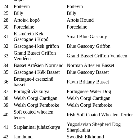
24
Poitevin
Poitevin
25
Billy
Billy
28
Artois-i kopó
Artois Hound
30
Porcelaine
Porcelaine
Kisméretű Kék
31
Small Blue Gascony
Gascogne-i Kopó
32
Gascogne-i kék griffon
Blue Gascony Griffon
Grand Basset Griffon
33
Grand Basset Griffon Vendeen
Vendéen
34
Basset Artésien Normand
Norman Artesien Basset
35
Gascogne-i Kék Basset
Blue Gascony Basset
Bretagne-i cserszínű
36
Fawn Brittany Basset
basset
37
Portugál vízikutya
Portuguese Water Dog
38
Welsh Corgi Cardigan
Welsh Corgi Cardigan
39
Welsh Corgi Pembroke
Welsh Corgi Pembroke
Soft coated wheaten
40
Irish Soft Coated Wheaten Terrier
terrier
Yugoslavian Shepherd Dog –
41
Sarplaninai juhászkutya
Sharplanina
42
Jamthund
Swedish Elkhound