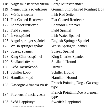
118
Nagy münsterlandi vizsla
Large Munsterlander
119
Német vizsla rövidszőrű
German Short-haired Pointing Dog
120
Vörös ír szetter
Irish Red Setter
121
Flat Coated Retriever
Flat Coated Retriever
122
Labrador retriever
Labrador Retriever
123
Field spániel
Field Spaniel
124
Ír vízispániel
Irish Water Spaniel
125
Angol springer spániel
English Springer Spaniel
126
Welsh springer spániel
Welsh Springer Spaniel
127
Sussex spániel
Sussex Spaniel
128
King Charles spániel
King Charles Spaniel
129
Smålandstövare
Småland Hound
130
Svéd Tacskókopó
Drever
131
Schiller kopó
Schiller Hound
132
Hamilton kopó
Hamilton Hound
French Pointing Dog - Gascogne
133
Gascogne-i francia vizsla
type
French Pointing Dog-Pyrenean
134
Pireneusi francia vizsla
type
135
Svéd Lappkutya
Swedish Lapphund