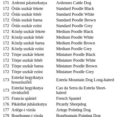
171
Ardenni pásztorkutya
Ardennes Cattle Dog
172
Óriás uszkár fekete
Standard Poodle Black
172
Óriás uszkár fehér
Standard Poodle White
172
Óriás uszkár barna
Standard Poodle Brown
172
Óriás uszkár ezüst
Standard Poodle Grey
172
Közép uszkár fekete
Medium Poodle Black
172
Közép uszkár fehér
Medium Poodle White
172
Közép uszkár barna
Medium Poodle Brown
172
Közép uszkár ezüst
Medium Poodle Grey
172
Törpe uszkár fekete
Miniature Poodle Black
172
Törpe uszkár fehér
Miniature Poodle White
172
Törpe uszkár barna
Miniature Poodle Brown
172
Törpe uszkár ezüst
Miniature Poodle Grey
Estrelai hegyikutya
173
Estrela Mountain Dog Long-haired
hosszúszőrű
Estrelai hegyikutya
Cao da Serra da Estrela Short-
173
rövidszőrű
haired
175
Francia spániel
French Spaniel
176
Pikárdiai juhászkutya
Picardy Sheepdog
177
Ariége-i vizsla
Ariege Pointing Dog
179
Bourbonne-i vizsla
Bourbonnais Pointing Dog