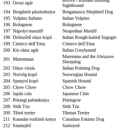
Borzoi - Russian Hunting
193
Orosz agár
Sighthound
194
Bergámói pásztorkutya
Bergamasco Shepherd Dog
195
Volpino Italiano
Italian Volpino
196
Bolognese
Bolognese
197
Nápolyi masztiff
Neapolitan Mastiff
198
Drótszőrű olasz kopó
Italian Rough-haired Segugio
199
Cirneco dell`Etna
Cirneco dell`Etna
200
Kis olasz agár
Italian Greyhound
Maremma and the Abruzzes
201
Maremman
Sheepdog
202
Olasz vizsla
Italian Pointing Dog
203
Norvég kopó
Norwegian Hound
204
Spanyol kopó
Spanish Hound
205
Chow Chow
Chow Chow
206
Japán csin
Japanese Chin
207
Pekingi palotakutya
Pekingese
208
Shih Tzu
Shih Tzu
209
Tibeti terrier
Tibetan Terrier
211
Kanadai eszkimó kutya
Canadian Eskimo Dog
212
Szamojéd
Samoyed