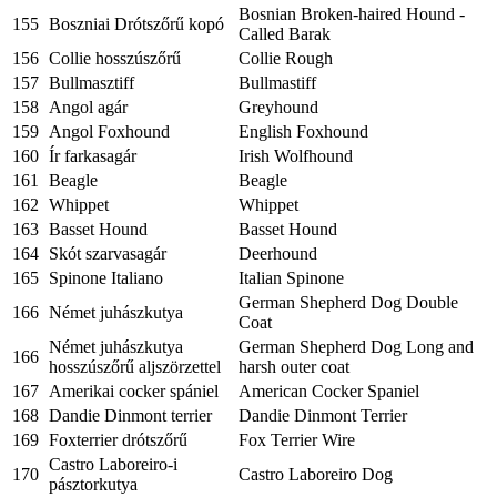
Bosnian Broken-haired Hound -
155
Boszniai Drótszőrű kopó
Called Barak
156
Collie hosszúszőrű
Collie Rough
157
Bullmasztiff
Bullmastiff
158
Angol agár
Greyhound
159
Angol Foxhound
English Foxhound
160
Ír farkasagár
Irish Wolfhound
161
Beagle
Beagle
162
Whippet
Whippet
163
Basset Hound
Basset Hound
164
Skót szarvasagár
Deerhound
165
Spinone Italiano
Italian Spinone
German Shepherd Dog Double
166
Német juhászkutya
Coat
Német juhászkutya
German Shepherd Dog Long and
166
hosszúszőrű aljszörzettel
harsh outer coat
167
Amerikai cocker spániel
American Cocker Spaniel
168
Dandie Dinmont terrier
Dandie Dinmont Terrier
169
Foxterrier drótszőrű
Fox Terrier Wire
Castro Laboreiro-i
170
Castro Laboreiro Dog
pásztorkutya