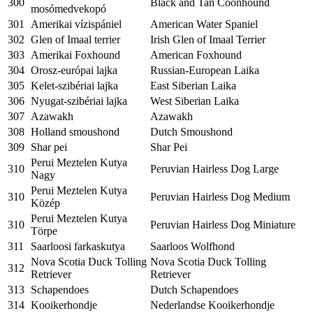
300
Black and Tan Coonhound
mosómedvekopó
301
Amerikai vízispániel
American Water Spaniel
302
Glen of Imaal terrier
Irish Glen of Imaal Terrier
303
Amerikai Foxhound
American Foxhound
304
Orosz-európai lajka
Russian-European Laika
305
Kelet-szibériai lajka
East Siberian Laika
306
Nyugat-szibériai lajka
West Siberian Laika
307
Azawakh
Azawakh
308
Holland smoushond
Dutch Smoushond
309
Shar pei
Shar Pei
Perui Meztelen Kutya
310
Peruvian Hairless Dog Large
Nagy
Perui Meztelen Kutya
310
Peruvian Hairless Dog Medium
Közép
Perui Meztelen Kutya
310
Peruvian Hairless Dog Miniature
Törpe
311
Saarloosi farkaskutya
Saarloos Wolfhond
Nova Scotia Duck Tolling
Nova Scotia Duck Tolling
312
Retriever
Retriever
313
Schapendoes
Dutch Schapendoes
314
Kooikerhondje
Nederlandse Kooikerhondje