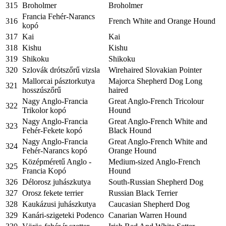
315
Broholmer
Broholmer
Francia Fehér-Narancs
316
French White and Orange Hound
kopó
317
Kai
Kai
318
Kishu
Kishu
319
Shikoku
Shikoku
320
Szlovák drótszőrű vizsla
Wirehaired Slovakian Pointer
Mallorcai pásztorkutya
Majorca Shepherd Dog Long
321
hosszúszőrű
haired
Nagy Anglo-Francia
Great Anglo-French Tricolour
322
Trikolor kopó
Hound
Nagy Anglo-Francia
Great Anglo-French White and
323
Fehér-Fekete kopó
Black Hound
Nagy Anglo-Francia
Great Anglo-French White and
324
Fehér-Narancs kopó
Orange Hound
Középméretű Anglo -
Medium-sized Anglo-French
325
Francia Kopó
Hound
326
Délorosz juhászkutya
South-Russian Shepherd Dog
327
Orosz fekete terrier
Russian Black Terrier
328
Kaukázusi juhászkutya
Caucasian Shepherd Dog
329
Kanári-szigeteki Podenco
Canarian Warren Hound