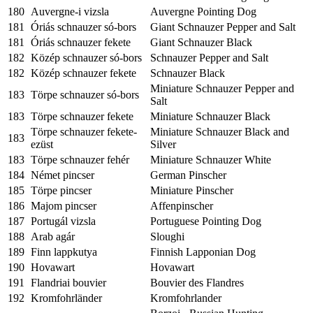
180
Auvergne-i vizsla
Auvergne Pointing Dog
181
Óriás schnauzer só-bors
Giant Schnauzer Pepper and Salt
181
Óriás schnauzer fekete
Giant Schnauzer Black
182
Közép schnauzer só-bors
Schnauzer Pepper and Salt
182
Közép schnauzer fekete
Schnauzer Black
Miniature Schnauzer Pepper and
183
Törpe schnauzer só-bors
Salt
183
Törpe schnauzer fekete
Miniature Schnauzer Black
Törpe schnauzer fekete-
Miniature Schnauzer Black and
183
ezüst
Silver
183
Törpe schnauzer fehér
Miniature Schnauzer White
184
Német pincser
German Pinscher
185
Törpe pincser
Miniature Pinscher
186
Majom pincser
Affenpinscher
187
Portugál vizsla
Portuguese Pointing Dog
188
Arab agár
Sloughi
189
Finn lappkutya
Finnish Lapponian Dog
190
Hovawart
Hovawart
191
Flandriai bouvier
Bouvier des Flandres
192
Kromfohrländer
Kromfohrlander