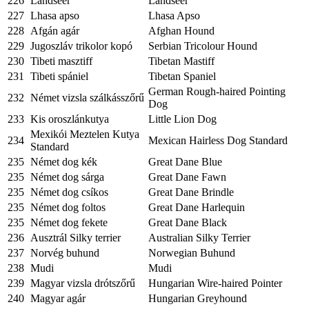
226
Landseer
Landseer
227
Lhasa apso
Lhasa Apso
228
Afgán agár
Afghan Hound
229
Jugoszláv trikolor kopó
Serbian Tricolour Hound
230
Tibeti masztiff
Tibetan Mastiff
231
Tibeti spániel
Tibetan Spaniel
German Rough-haired Pointing
232
Német vizsla szálkásszőrű
Dog
233
Kis oroszlánkutya
Little Lion Dog
Mexikói Meztelen Kutya
234
Mexican Hairless Dog Standard
Standard
235
Német dog kék
Great Dane Blue
235
Német dog sárga
Great Dane Fawn
235
Német dog csíkos
Great Dane Brindle
235
Német dog foltos
Great Dane Harlequin
235
Német dog fekete
Great Dane Black
236
Ausztrál Silky terrier
Australian Silky Terrier
237
Norvég buhund
Norwegian Buhund
238
Mudi
Mudi
239
Magyar vizsla drótszőrű
Hungarian Wire-haired Pointer
240
Magyar agár
Hungarian Greyhound