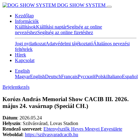
DOG SHOW SYSTEM
Kezdőlap
Információk
Kiállítások
Kiállítási naptár
Segítség az online
nevezéshez
Segítség az online fizetéshez
Jogi nyilatkozat
Adatvédelmi tájékoztató
Általános nevezési
feltételek
Hírek
Kapcsolat
English
Magyar
English
Deutsch
Français
Pусский
Polski
Italiano
Español
Bejelentkezés
Korózs András Memorial Show CACIB III. 2026.
május 24. vasárnap (Speciál CH.)
Dátum
:
2026.05.24
Helyszín
: Szilvásvárad, Lovas Stadion
Rendező szervezet
:
Ebtenyésztők Heves Megyei Egyesülete
Weboldal
:
https://szilvasvaradcacib.hu