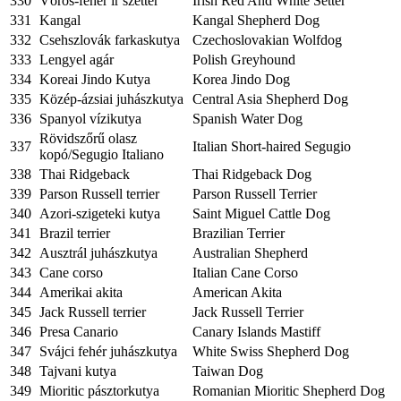
330
Vörös-fehér ír szetter
Irish Red And White Setter
331
Kangal
Kangal Shepherd Dog
332
Csehszlovák farkaskutya
Czechoslovakian Wolfdog
333
Lengyel agár
Polish Greyhound
334
Koreai Jindo Kutya
Korea Jindo Dog
335
Közép-ázsiai juhászkutya
Central Asia Shepherd Dog
336
Spanyol vízikutya
Spanish Water Dog
Rövidszőrű olasz
337
Italian Short-haired Segugio
kopó/Segugio Italiano
338
Thai Ridgeback
Thai Ridgeback Dog
339
Parson Russell terrier
Parson Russell Terrier
340
Azori-szigeteki kutya
Saint Miguel Cattle Dog
341
Brazil terrier
Brazilian Terrier
342
Ausztrál juhászkutya
Australian Shepherd
343
Cane corso
Italian Cane Corso
344
Amerikai akita
American Akita
345
Jack Russell terrier
Jack Russell Terrier
346
Presa Canario
Canary Islands Mastiff
347
Svájci fehér juhászkutya
White Swiss Shepherd Dog
348
Tajvani kutya
Taiwan Dog
349
Mioritic pásztorkutya
Romanian Mioritic Shepherd Dog