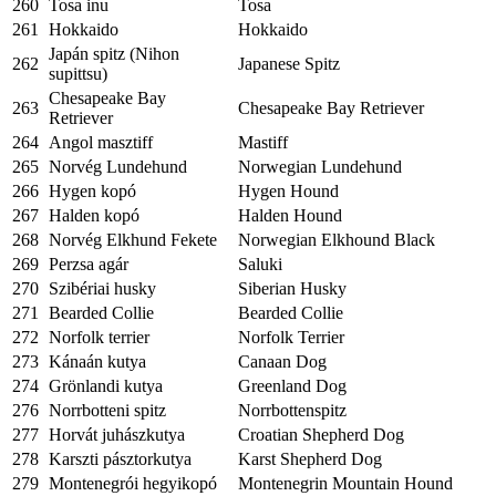
260
Tosa inu
Tosa
261
Hokkaido
Hokkaido
Japán spitz (Nihon
262
Japanese Spitz
supittsu)
Chesapeake Bay
263
Chesapeake Bay Retriever
Retriever
264
Angol masztiff
Mastiff
265
Norvég Lundehund
Norwegian Lundehund
266
Hygen kopó
Hygen Hound
267
Halden kopó
Halden Hound
268
Norvég Elkhund Fekete
Norwegian Elkhound Black
269
Perzsa agár
Saluki
270
Szibériai husky
Siberian Husky
271
Bearded Collie
Bearded Collie
272
Norfolk terrier
Norfolk Terrier
273
Kánaán kutya
Canaan Dog
274
Grönlandi kutya
Greenland Dog
276
Norrbotteni spitz
Norrbottenspitz
277
Horvát juhászkutya
Croatian Shepherd Dog
278
Karszti pásztorkutya
Karst Shepherd Dog
279
Montenegrói hegyikopó
Montenegrin Mountain Hound