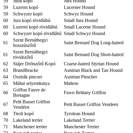
59
Jurai kopó
Jura Hound
59
Luzerni kopó
Lucerner Hound
59
Schwyzer kopó
Schwyz Hound
60
Jura kopó rövidlábú
Small Jura Hound
60
Luzerni kopó rövidlábú
Small Lucerne Hound
60
Schwyzer kopó rövidlábú
Small Schwyz Hound
Szent Bernáthegyi
61
Saint Bernard Dog Long-haired
hosszúszőrű
Szent Bernáthegyi
61
Saint Bernard Dog Short-haired
rövidszőrű
62
Stájer Drótszőrű Kopó
Coarse-haired Styrian Hound
63
Brandlbracke
Austrian Black and Tan Hound
64
Osztrák pincser
Austrian Pinscher
65
Máltai selyemkutya
Maltese
Griffon Fauve de
66
Fawn Brittany Griffon
Bretagne
Petit Basset Griffon
67
Petit Basset Griffon Vendeen
Vendéen
68
Tiroli kopó
Tyrolean Hound
70
Lakeland terrier
Lakeland Terrier
71
Manchester terrier
Manchester Terrier