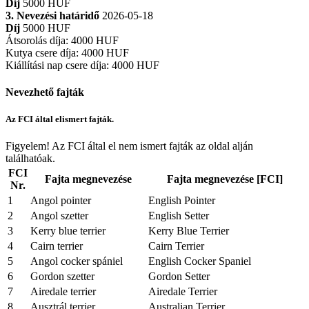
Díj
5000 HUF
3. Nevezési határidő
2026-05-18
Díj
5000 HUF
Átsorolás díja
:
4000 HUF
Kutya csere díja
:
4000 HUF
Kiállítási nap csere díja
:
4000 HUF
Nevezhető fajták
Az FCI által elismert fajták.
Figyelem! Az FCI által el nem ismert fajták az oldal alján
találhatóak.
FCI
Fajta megnevezése
Fajta megnevezése [FCI]
Nr.
1
Angol pointer
English Pointer
2
Angol szetter
English Setter
3
Kerry blue terrier
Kerry Blue Terrier
4
Cairn terrier
Cairn Terrier
5
Angol cocker spániel
English Cocker Spaniel
6
Gordon szetter
Gordon Setter
7
Airedale terrier
Airedale Terrier
8
Ausztrál terrier
Australian Terrier