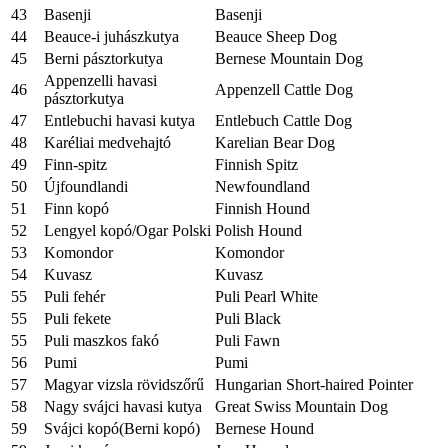
43
Basenji
Basenji
44
Beauce-i juhászkutya
Beauce Sheep Dog
45
Berni pásztorkutya
Bernese Mountain Dog
Appenzelli havasi
46
Appenzell Cattle Dog
pásztorkutya
47
Entlebuchi havasi kutya
Entlebuch Cattle Dog
48
Karéliai medvehajtó
Karelian Bear Dog
49
Finn-spitz
Finnish Spitz
50
Újfoundlandi
Newfoundland
51
Finn kopó
Finnish Hound
52
Lengyel kopó/Ogar Polski
Polish Hound
53
Komondor
Komondor
54
Kuvasz
Kuvasz
55
Puli fehér
Puli Pearl White
55
Puli fekete
Puli Black
55
Puli maszkos fakó
Puli Fawn
56
Pumi
Pumi
57
Magyar vizsla rövidszőrű
Hungarian Short-haired Pointer
58
Nagy svájci havasi kutya
Great Swiss Mountain Dog
59
Svájci kopó(Berni kopó)
Bernese Hound