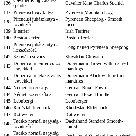
Cavalier King Charles
136
Cavalier King Charles Spaniel
spániel
137
Pireneusi hegyikutya
Pyrenean Mountain Dog
Pireneusi juhászkutya -
Pyrenean Sheepdog - Smooth
138
rövidszőrű
faced
139
Ír terrier
Irish Terrirer
140
Boston terrier
Boston Terrier
Pireneusi juhászkutya -
141
Long-haired Pyrenean Sheepdog
hosszúszőrű
142
Szlovák csuvacs
Slovakian Chuvach
Dobermann barna-vörös
Dobermann Brown with rust red
143
jegyekkel
markings
Dobermann fekete-vörös
Dobermann Black with rust red
143
jegyekkel
markings
144
Német boxer sárga
German Boxer Fawn
144
Német boxer csíkos
German Boxer Brindle
145
Leonbergi
Leonberger
146
Rodéziai ridgeback
Rhodesian Ridgeback
147
Rottweiler
Rottweiler
Tacskó normál nagyság -
Dachshund Standard Smooth-
148
rövidszőrű
haired
Tacskó normál nagyság -
148
Dachshund Standard Long-haired