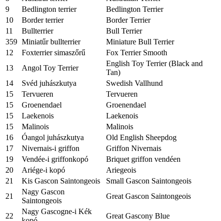
9
Bedlington terrier
Bedlington Terrier
10
Border terrier
Border Terrier
11
Bullterrier
Bull Terrier
359
Miniatűr bullterrier
Miniature Bull Terrier
12
Foxterrier simaszőrű
Fox Terrier Smooth
English Toy Terrier (Black and
13
Angol Toy Terrier
Tan)
14
Svéd juhászkutya
Swedish Vallhund
15
Tervueren
Tervueren
15
Groenendael
Groenendael
15
Laekenois
Laekenois
15
Malinois
Malinois
16
Óangol juhászkutya
Old English Sheepdog
17
Nivernais-i griffon
Griffon Nivernais
19
Vendée-i griffonkopó
Briquet griffon vendéen
20
Ariége-i kopó
Ariegeois
21
Kis Gascon Saintongeois
Small Gascon Saintongeois
Nagy Gascon
21
Great Gascon Saintongeois
Saintongeois
Nagy Gascogne-i Kék
22
Great Gascony Blue
kopó