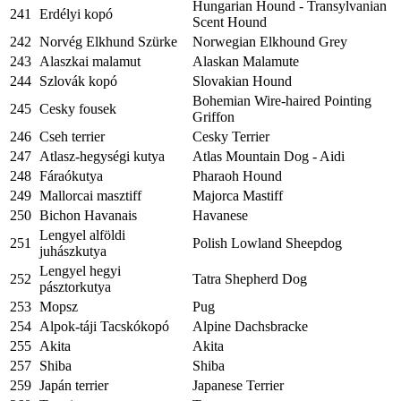
Hungarian Hound - Transylvanian
241
Erdélyi kopó
Scent Hound
242
Norvég Elkhund Szürke
Norwegian Elkhound Grey
243
Alaszkai malamut
Alaskan Malamute
244
Szlovák kopó
Slovakian Hound
Bohemian Wire-haired Pointing
245
Cesky fousek
Griffon
246
Cseh terrier
Cesky Terrier
247
Atlasz-hegységi kutya
Atlas Mountain Dog - Aidi
248
Fáraókutya
Pharaoh Hound
249
Mallorcai masztiff
Majorca Mastiff
250
Bichon Havanais
Havanese
Lengyel alföldi
251
Polish Lowland Sheepdog
juhászkutya
Lengyel hegyi
252
Tatra Shepherd Dog
pásztorkutya
253
Mopsz
Pug
254
Alpok-táji Tacskókopó
Alpine Dachsbracke
255
Akita
Akita
257
Shiba
Shiba
259
Japán terrier
Japanese Terrier