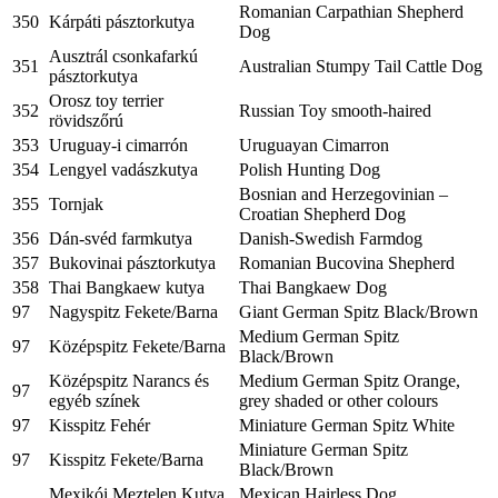
Romanian Carpathian Shepherd
350
Kárpáti pásztorkutya
Dog
Ausztrál csonkafarkú
351
Australian Stumpy Tail Cattle Dog
pásztorkutya
Orosz toy terrier
352
Russian Toy smooth-haired
rövidszőrú
353
Uruguay-i cimarrón
Uruguayan Cimarron
354
Lengyel vadászkutya
Polish Hunting Dog
Bosnian and Herzegovinian –
355
Tornjak
Croatian Shepherd Dog
356
Dán-svéd farmkutya
Danish-Swedish Farmdog
357
Bukovinai pásztorkutya
Romanian Bucovina Shepherd
358
Thai Bangkaew kutya
Thai Bangkaew Dog
97
Nagyspitz Fekete/Barna
Giant German Spitz Black/Brown
Medium German Spitz
97
Középspitz Fekete/Barna
Black/Brown
Középspitz Narancs és
Medium German Spitz Orange,
97
egyéb színek
grey shaded or other colours
97
Kisspitz Fehér
Miniature German Spitz White
Miniature German Spitz
97
Kisspitz Fekete/Barna
Black/Brown
Mexikói Meztelen Kutya
Mexican Hairless Dog