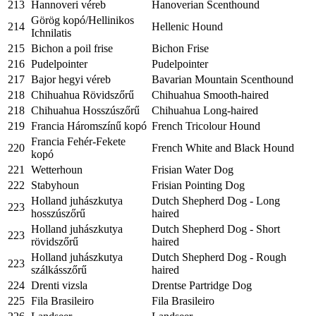
213
Hannoveri véreb
Hanoverian Scenthound
Görög kopó/Hellinikos
214
Hellenic Hound
Ichnilatis
215
Bichon a poil frise
Bichon Frise
216
Pudelpointer
Pudelpointer
217
Bajor hegyi véreb
Bavarian Mountain Scenthound
218
Chihuahua Rövidszőrű
Chihuahua Smooth-haired
218
Chihuahua Hosszúszőrű
Chihuahua Long-haired
219
Francia Háromszínű kopó
French Tricolour Hound
Francia Fehér-Fekete
220
French White and Black Hound
kopó
221
Wetterhoun
Frisian Water Dog
222
Stabyhoun
Frisian Pointing Dog
Holland juhászkutya
Dutch Shepherd Dog - Long
223
hosszúszőrű
haired
Holland juhászkutya
Dutch Shepherd Dog - Short
223
rövidszőrű
haired
Holland juhászkutya
Dutch Shepherd Dog - Rough
223
szálkásszőrű
haired
224
Drenti vizsla
Drentse Partridge Dog
225
Fila Brasileiro
Fila Brasileiro