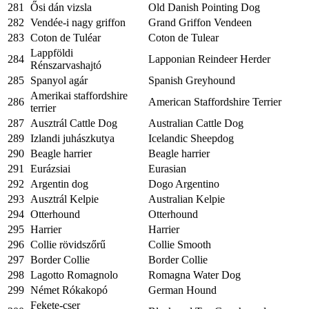
281
Ősi dán vizsla
Old Danish Pointing Dog
282
Vendée-i nagy griffon
Grand Griffon Vendeen
283
Coton de Tuléar
Coton de Tulear
Lappföldi
284
Lapponian Reindeer Herder
Rénszarvashajtó
285
Spanyol agár
Spanish Greyhound
Amerikai staffordshire
286
American Staffordshire Terrier
terrier
287
Ausztrál Cattle Dog
Australian Cattle Dog
289
Izlandi juhászkutya
Icelandic Sheepdog
290
Beagle harrier
Beagle harrier
291
Eurázsiai
Eurasian
292
Argentin dog
Dogo Argentino
293
Ausztrál Kelpie
Australian Kelpie
294
Otterhound
Otterhound
295
Harrier
Harrier
296
Collie rövidszőrű
Collie Smooth
297
Border Collie
Border Collie
298
Lagotto Romagnolo
Romagna Water Dog
299
Német Rókakopó
German Hound
Fekete-cser