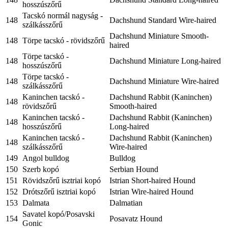
hosszúszőrű
Tacskó normál nagyság -
148
Dachshund Standard Wire-haired
szálkásszőrű
Dachshund Miniature Smooth-
148
Törpe tacskó - rövidszőrű
haired
Törpe tacskó -
148
Dachshund Miniature Long-haired
hosszúszőrű
Törpe tacskó -
148
Dachshund Miniature Wire-haired
szálkásszőrű
Kaninchen tacskó -
Dachshund Rabbit (Kaninchen)
148
rövidszőrű
Smooth-haired
Kaninchen tacskó -
Dachshund Rabbit (Kaninchen)
148
hosszúszőrű
Long-haired
Kaninchen tacskó -
Dachshund Rabbit (Kaninchen)
148
szálkásszőrű
Wire-haired
149
Angol bulldog
Bulldog
150
Szerb kopó
Serbian Hound
151
Rövidszőrű isztriai kopó
Istrian Short-haired Hound
152
Drótszőrű isztriai kopó
Istrian Wire-haired Hound
153
Dalmata
Dalmatian
Savatel kopó/Posavski
154
Posavatz Hound
Gonic