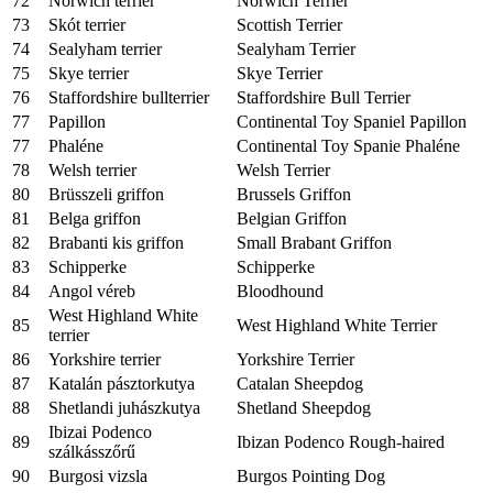
72
Norwich terrier
Norwich Terrier
73
Skót terrier
Scottish Terrier
74
Sealyham terrier
Sealyham Terrier
75
Skye terrier
Skye Terrier
76
Staffordshire bullterrier
Staffordshire Bull Terrier
77
Papillon
Continental Toy Spaniel Papillon
77
Phaléne
Continental Toy Spanie Phaléne
78
Welsh terrier
Welsh Terrier
80
Brüsszeli griffon
Brussels Griffon
81
Belga griffon
Belgian Griffon
82
Brabanti kis griffon
Small Brabant Griffon
83
Schipperke
Schipperke
84
Angol véreb
Bloodhound
West Highland White
85
West Highland White Terrier
terrier
86
Yorkshire terrier
Yorkshire Terrier
87
Katalán pásztorkutya
Catalan Sheepdog
88
Shetlandi juhászkutya
Shetland Sheepdog
Ibizai Podenco
89
Ibizan Podenco Rough-haired
szálkásszőrű
90
Burgosi vizsla
Burgos Pointing Dog