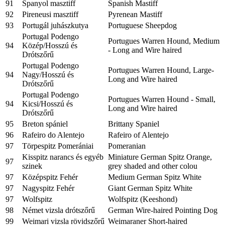
91
Spanyol masztiff
Spanish Mastiff
92
Pireneusi masztiff
Pyrenean Mastiff
93
Portugál juhászkutya
Portuguese Sheepdog
Portugal Podengo
Portugues Warren Hound, Medium
94
Közép/Hosszú és
- Long and Wire haired
Drótszőrű
Portugal Podengo
Portugues Warren Hound, Large-
94
Nagy/Hosszú és
Long and Wire haired
Drótszőrű
Portugal Podengo
Portugues Warren Hound - Small,
94
Kicsi/Hosszú és
Long and Wire haired
Drótszőrű
95
Breton spániel
Brittany Spaniel
96
Rafeiro do Alentejo
Rafeiro of Alentejo
97
Törpespitz Pomerániai
Pomeranian
Kisspitz narancs és egyéb
Miniature German Spitz Orange,
97
szinek
grey shaded and other colou
97
Középspitz Fehér
Medium German Spitz White
97
Nagyspitz Fehér
Giant German Spitz White
97
Wolfspitz
Wolfspitz (Keeshond)
98
Német vizsla drótszőrű
German Wire-haired Pointing Dog
99
Weimari vizsla rövidszőrű
Weimaraner Short-haired