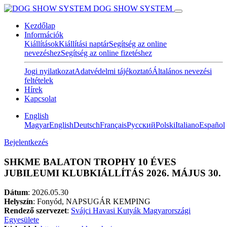
DOG SHOW SYSTEM
Kezdőlap
Információk
Kiállítások
Kiállítási naptár
Segítség az online
nevezéshez
Segítség az online fizetéshez
Jogi nyilatkozat
Adatvédelmi tájékoztató
Általános nevezési
feltételek
Hírek
Kapcsolat
English
Magyar
English
Deutsch
Français
Pусский
Polski
Italiano
Español
Bejelentkezés
SHKME BALATON TROPHY 10 ÉVES
JUBILEUMI KLUBKIÁLLÍTÁS 2026. MÁJUS 30.
Dátum
:
2026.05.30
Helyszín
: Fonyód, NAPSUGÁR KEMPING
Rendező szervezet
:
Svájci Havasi Kutyák Magyarországi
Egyesülete