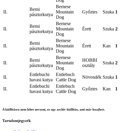
Dog
Bernese
Berni
II.
Mountain
Győztes
Szuka
1
pásztorkutya
Dog
Bernese
Berni
II.
Mountain
Érett
Szuka
2
pásztorkutya
Dog
Bernese
Berni
II.
Mountain
Érett
Kan
1
pásztorkutya
Dog
Bernese
Berni
HOBBI
II.
Mountain
Szuka
2
pásztorkutya
osztály
Dog
Entlebuchi
Entlebuch
II.
Növendék
Szuka
1
havasi kutya
Cattle Dog
Entlebuchi
Entlebuch
II.
Győztes
Kan
1
havasi kutya
Cattle Dog
A kiállításra nem lehet nevezni, ez egy archív kiállítás, ami már lezajlott.
Tartalomjegyzék