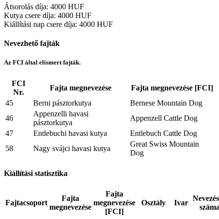
Átsorolás díja
:
4000 HUF
Kutya csere díja
:
4000 HUF
Kiállítási nap csere díja
:
4000 HUF
Nevezhető fajták
Az FCI által elismert fajták.
FCI
Fajta megnevezése
Fajta megnevezése [FCI]
Nr.
45
Berni pásztorkutya
Bernese Mountain Dog
Appenzelli havasi
46
Appenzell Cattle Dog
pásztorkutya
47
Entlebuchi havasi kutya
Entlebuch Cattle Dog
Great Swiss Mountain
58
Nagy svájci havasi kutya
Dog
Kiállítási statisztika
Fajta
Fajta
Nevezé
Fajtacsoport
megnevezése
Osztály
Ivar
megnevezése
szám
[FCI]