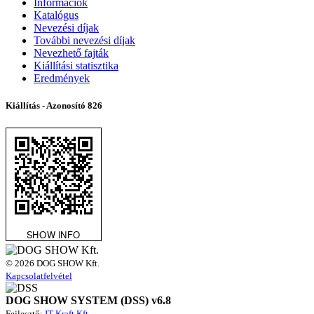
Információk
Katalógus
Nevezési díjak
További nevezési díjak
Nevezhető fajták
Kiállítási statisztika
Eredmények
Kiállítás - Azonosító
826
© 2026 DOG SHOW Kft.
Kapcsolatfelvétel
DOG SHOW SYSTEM (DSS) v6.8
Fejlesztő:
IT Kraft Kft.