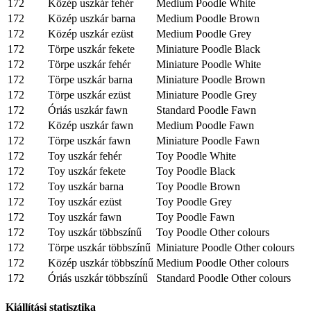
172
Közép uszkár fehér
Medium Poodle White
172
Közép uszkár barna
Medium Poodle Brown
172
Közép uszkár ezüst
Medium Poodle Grey
172
Törpe uszkár fekete
Miniature Poodle Black
172
Törpe uszkár fehér
Miniature Poodle White
172
Törpe uszkár barna
Miniature Poodle Brown
172
Törpe uszkár ezüst
Miniature Poodle Grey
172
Óriás uszkár fawn
Standard Poodle Fawn
172
Közép uszkár fawn
Medium Poodle Fawn
172
Törpe uszkár fawn
Miniature Poodle Fawn
172
Toy uszkár fehér
Toy Poodle White
172
Toy uszkár fekete
Toy Poodle Black
172
Toy uszkár barna
Toy Poodle Brown
172
Toy uszkár ezüst
Toy Poodle Grey
172
Toy uszkár fawn
Toy Poodle Fawn
172
Toy uszkár többszínű
Toy Poodle Other colours
172
Törpe uszkár többszínű
Miniature Poodle Other colours
172
Közép uszkár többszínű
Medium Poodle Other colours
172
Óriás uszkár többszínű
Standard Poodle Other colours
Kiállítási statisztika