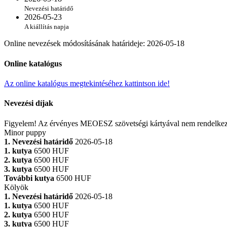
Nevezési határidő
2026-05-23
A kiállítás napja
Online nevezések módosításának határideje
:
2026-05-18
Online katalógus
Az online katalógus megtekintéséhez kattintson ide!
Nevezési díjak
Figyelem! Az érvényes MEOESZ szövetségi kártyával nem rendelkező ma
Minor puppy
1. Nevezési határidő
2026-05-18
1. kutya
6500 HUF
2. kutya
6500 HUF
3. kutya
6500 HUF
További kutya
6500 HUF
Kölyök
1. Nevezési határidő
2026-05-18
1. kutya
6500 HUF
2. kutya
6500 HUF
3. kutya
6500 HUF