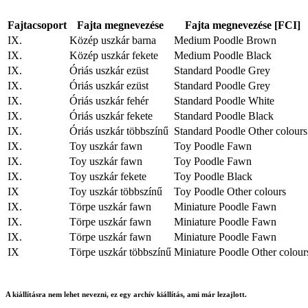
Fajtacsoport
Fajta megnevezése
Fajta megnevezése [FCI]
IX.
Közép uszkár barna
Medium Poodle Brown
IX.
Közép uszkár fekete
Medium Poodle Black
IX.
Óriás uszkár ezüst
Standard Poodle Grey
IX.
Óriás uszkár ezüst
Standard Poodle Grey
IX.
Óriás uszkár fehér
Standard Poodle White
IX.
Óriás uszkár fekete
Standard Poodle Black
IX.
Óriás uszkár többszínű
Standard Poodle Other colours
IX.
Toy uszkár fawn
Toy Poodle Fawn
IX.
Toy uszkár fawn
Toy Poodle Fawn
IX.
Toy uszkár fekete
Toy Poodle Black
IX
Toy uszkár többszínű
Toy Poodle Other colours
IX.
Törpe uszkár fawn
Miniature Poodle Fawn
IX.
Törpe uszkár fawn
Miniature Poodle Fawn
IX.
Törpe uszkár fawn
Miniature Poodle Fawn
IX
Törpe uszkár többszínű
Miniature Poodle Other colour
A kiállításra nem lehet nevezni, ez egy archív kiállítás, ami már lezajlott.