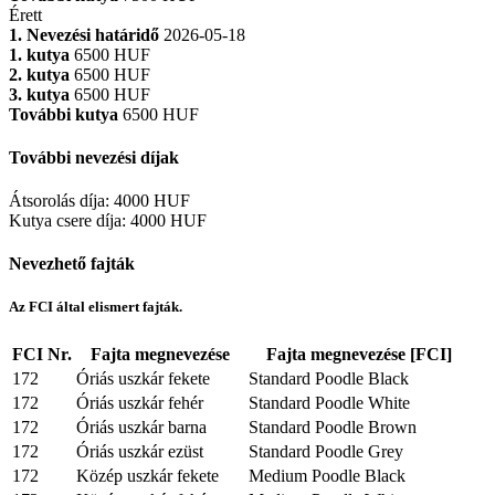
Érett
1. Nevezési határidő
2026-05-18
1. kutya
6500 HUF
2. kutya
6500 HUF
3. kutya
6500 HUF
További kutya
6500 HUF
További nevezési díjak
Átsorolás díja
:
4000 HUF
Kutya csere díja
:
4000 HUF
Nevezhető fajták
Az FCI által elismert fajták.
FCI Nr.
Fajta megnevezése
Fajta megnevezése [FCI]
172
Óriás uszkár fekete
Standard Poodle Black
172
Óriás uszkár fehér
Standard Poodle White
172
Óriás uszkár barna
Standard Poodle Brown
172
Óriás uszkár ezüst
Standard Poodle Grey
172
Közép uszkár fekete
Medium Poodle Black