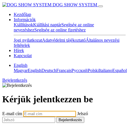
DOG SHOW SYSTEM
Kezdőlap
Információk
Kiállítások
Kiállítási naptár
Segítség az online
nevezéshez
Segítség az online fizetéshez
Jogi nyilatkozat
Adatvédelmi tájékoztató
Általános nevezési
feltételek
Hírek
Kapcsolat
English
Magyar
English
Deutsch
Français
Pусский
Polski
Italiano
Español
Bejelentkezés
Kérjük jelentkezzen be
E-mail cím
Jelszó