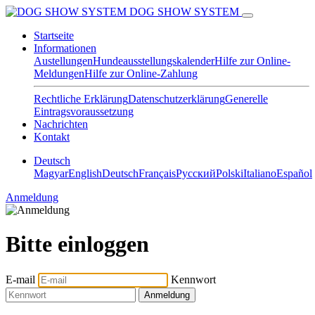
DOG SHOW SYSTEM
Startseite
Informationen
Austellungen
Hundeausstellungskalender
Hilfe zur Online-
Meldungen
Hilfe zur Online-Zahlung
Rechtliche Erklärung
Datenschutzerklärung
Generelle
Eintragsvoraussetzung
Nachrichten
Kontakt
Deutsch
Magyar
English
Deutsch
Français
Pусский
Polski
Italiano
Español
Anmeldung
Bitte einloggen
E-mail
Kennwort