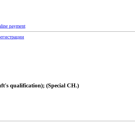
nline payment
регистрации
's qualification); (Special CH.)