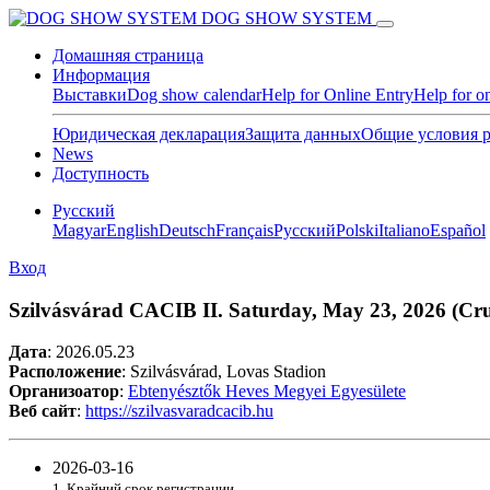
DOG SHOW SYSTEM
Домашняя страница
Информация
Выставки
Dog show calendar
Help for Online Entry
Help for o
Юридическая декларация
Защита данных
Общие условия 
News
Доступность
Pусский
Magyar
English
Deutsch
Français
Pусский
Polski
Italiano
Español
Вход
Szilvásvárad CACIB II. Saturday, May 23, 2026 (Cruft
Дата
:
2026.05.23
Расположение
: Szilvásvárad, Lovas Stadion
Организоатор
:
Ebtenyésztők Heves Megyei Egyesülete
Веб сайт
:
https://szilvasvaradcacib.hu
2026-03-16
1. Крайний срок регистрации