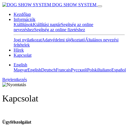
DOG SHOW SYSTEM
Kezdőlap
Információk
Kiállítások
Kiállítási naptár
Segítség az online
nevezéshez
Segítség az online fizetéshez
Jogi nyilatkozat
Adatvédelmi tájékoztató
Általános nevezési
feltételek
Hírek
Kapcsolat
English
Magyar
English
Deutsch
Français
Pусский
Polski
Italiano
Español
Bejelentkezés
Kapcsolat
Ügyfélszolgálat