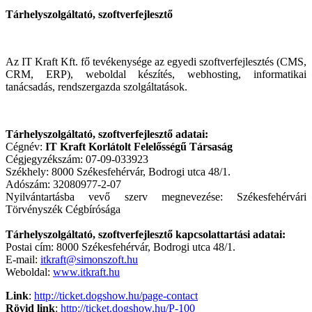
Tárhelyszolgáltató, szoftverfejlesztő
Az IT Kraft Kft. fő tevékenysége az e
gyedi szoftverfejlesztés
(CMS,
CRM, ERP), weboldal készítés, webhosting, informatikai
tanácsadás, rendszergazda szolgáltatások.
Tárhelyszolgáltató, szoftverfejlesztő adatai:
Cégnév:
IT Kraft Korlátolt Felelősségű Társaság
Cégjegyzékszám: 07-09-033923
Székhely: 8000 Székesfehérvár, Bodrogi utca 48/1.
Adószám: 32080977-2-07
Nyilvántartásba vevő szerv megnevezése: Székesfehérvári
Törvényszék Cégbírósága
Tárhelyszolgáltató, szoftverfejlesztő kapcsolattartási adatai:
Postai cím: 8000 Székesfehérvár, Bodrogi utca 48/1.
E-mail:
itkraft@simonszoft.hu
Weboldal:
www.itkraft.hu
Link
:
http://ticket.dogshow.hu/page-contact
Rövid link
:
http://ticket.dogshow.hu/P-100