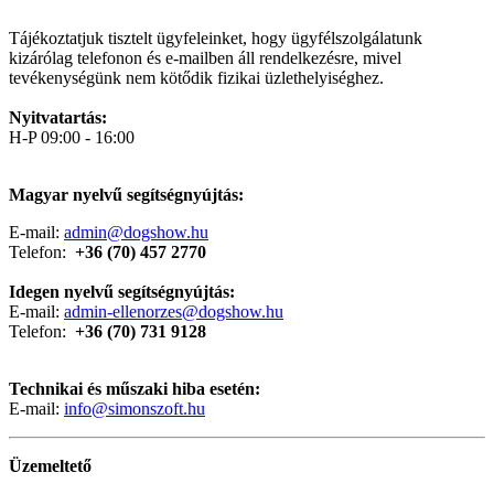
Tájékoztatjuk tisztelt ügyfeleinket, hogy ügyfélszolgálatunk
kizárólag telefonon és e-mailben áll rendelkezésre, mivel
tevékenységünk nem kötődik fizikai üzlethelyiséghez.
Nyitvatartás:
H-P 09:00 - 16:00
Magyar nyelvű segítségnyújtás:
E-mail:
admin@dogshow.hu
Telefon:
+36
(70) 457 2770
Idegen nyelvű segítségnyújtás:
E-mail:
admin-ellenorzes@dogshow.hu
Telefon:
+36 (70) 731 9128
Technikai és műszaki hiba esetén:
E-mail:
info@simonszoft.hu
Üzemeltető