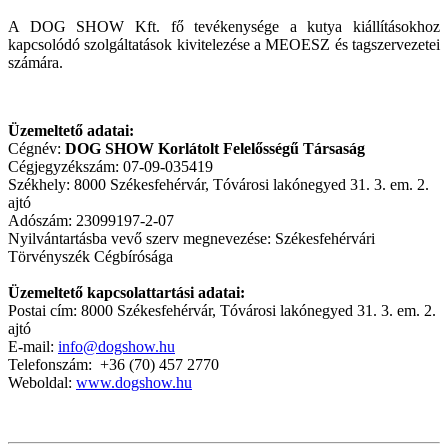
A DOG SHOW Kft. fő tevékenysége a kutya kiállításokhoz
kapcsolódó szolgáltatások kivitelezése a MEOESZ és tagszervezetei
számára.
Üzemeltető adatai:
Cégnév:
DOG SHOW Korlátolt Felelősségű Társaság
Cégjegyzékszám: 07-09-035419
Székhely: 8000 Székesfehérvár, Tóvárosi lakónegyed 31. 3. em. 2.
ajtó
Adószám: 23099197-2-07
Nyilvántartásba vevő szerv megnevezése: Székesfehérvári
Törvényszék Cégbírósága
Üzemeltető kapcsolattartási adatai:
Postai cím: 8000 Székesfehérvár, Tóvárosi lakónegyed 31. 3. em. 2.
ajtó
E-mail:
info@dogshow.hu
Telefonszám: +36 (70) 457 2770
Weboldal:
www.dogshow.hu