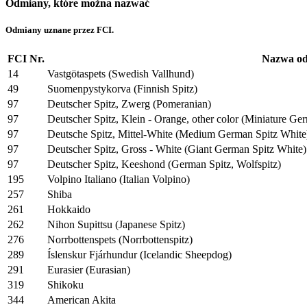
Odmiany, które można nazwać
Odmiany uznane przez FCI.
FCI Nr.
Nazwa o
14
Vastgötaspets (Swedish Vallhund)
49
Suomenpystykorva (Finnish Spitz)
97
Deutscher Spitz, Zwerg (Pomeranian)
97
Deutscher Spitz, Klein - Orange, other color (Miniature Ge
97
Deutsche Spitz, Mittel-White (Medium German Spitz White
97
Deutscher Spitz, Gross - White (Giant German Spitz White)
97
Deutscher Spitz, Keeshond (German Spitz, Wolfspitz)
195
Volpino Italiano (Italian Volpino)
257
Shiba
261
Hokkaido
262
Nihon Supittsu (Japanese Spitz)
276
Norrbottenspets (Norrbottenspitz)
289
Íslenskur Fjárhundur (Icelandic Sheepdog)
291
Eurasier (Eurasian)
319
Shikoku
344
American Akita