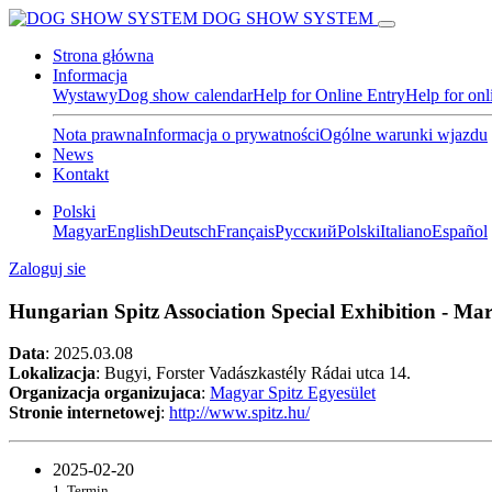
DOG SHOW SYSTEM
Strona główna
Informacja
Wystawy
Dog show calendar
Help for Online Entry
Help for on
Nota prawna
Informacja o prywatności
Ogólne warunki wjazdu
News
Kontakt
Polski
Magyar
English
Deutsch
Français
Pусский
Polski
Italiano
Español
Zaloguj sie
Hungarian Spitz Association Special Exhibition - Mar
Data
:
2025.03.08
Lokalizacja
: Bugyi, Forster Vadászkastély Rádai utca 14.
Organizacja organizujaca
:
Magyar Spitz Egyesület
Stronie internetowej
:
http://www.spitz.hu/
2025-02-20
1. Termin