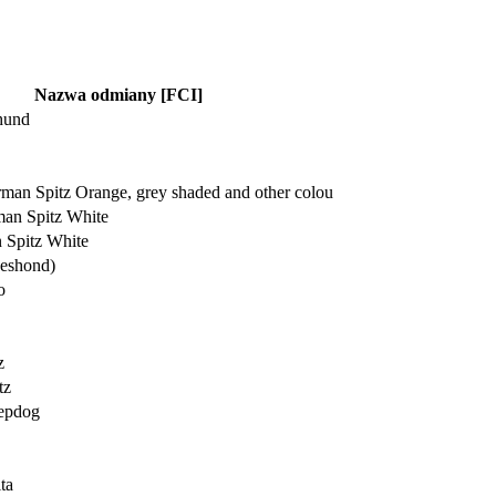
Nazwa odmiany [FCI]
hund
man Spitz Orange, grey shaded and other colou
an Spitz White
 Spitz White
eeshond)
o
z
tz
eepdog
ta