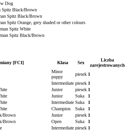
ew Dog
 Spitz Black/Brown
an Spitz Black/Brown
n Spitz Orange, grey shaded or other colours
rman Spitz White
rman Spitz Black/Brown
Liczba
miany [FCI]
Klasa
Sex
zarejestrowanych
Minor
piesek
1
puppy
Intermediate
piesek
1
hite
Junior
piesek
1
hite
Junior
Suka
1
hite
Intermediate
Suka
1
hite
Champion
Suka
1
ck/Brown
Junior
piesek
1
ck/Brown
Open
Suka
1
e
Intermediate
piesek
1