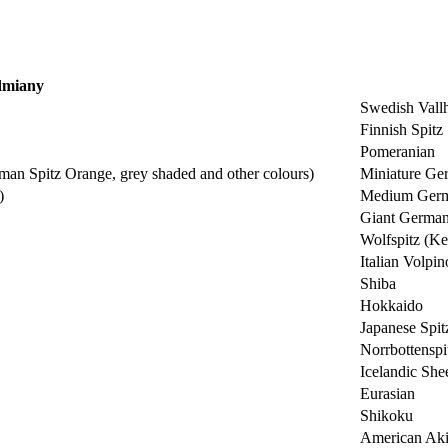
dmiany
Swedish Vall
Finnish Spitz
Pomeranian
rman Spitz Orange, grey shaded and other colours)
Miniature Ger
)
Medium Germ
Giant German
Wolfspitz (K
Italian Volpin
Shiba
Hokkaido
Japanese Spit
Norrbottenspi
Icelandic Sh
Eurasian
Shikoku
American Aki